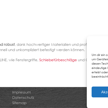
nd robust
, dank hochwertiger Materialien und professioneller
hnell und unkompliziert befestigt werden können.
Um dir ein 
um Gerätein
NE, wie Fenstergriffe,
Schiebetürbeschläge
und Glastürbeschl
diesen Tech
eindeutige 
erteilst od
beeinträcht
Impressum
Akz
Datenschutz
Sitemap