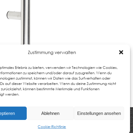
Zustimmung verwalten
 Verarbeitung. Außerdem achten wir auf eine
optimales Erlebnis zu bieten, verwenden wir Technologien wie Cookies,
formationen zu speichern und/oder darauf zuzugreifen. Wenn du
äge. Wir bieten intelligente Lösungen für
nologien zustimmst, können wir Daten wie das Surfverhalten oder
IDs auf dieser Website verarbeiten. Wenn du deine Zustimmung nicht
er zurückziehst, können bestimmte Merkmale und Funktionen
igt werden.
eptieren
Ablehnen
Einstellungen ansehen
Cookie-Richtlinie