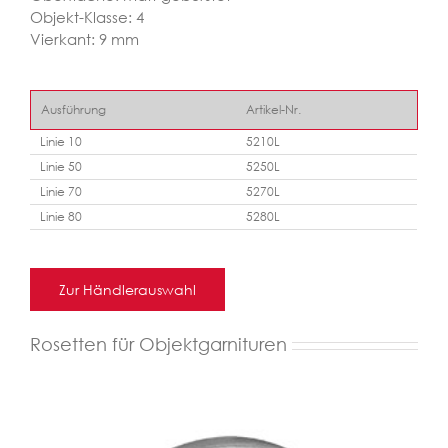
Objekt-Klasse: 4
Vierkant: 9 mm
Ausführung
Artikel-Nr.
Linie 10
5210L
Linie 50
5250L
Linie 70
5270L
Linie 80
5280L
Zur Händlerauswahl
Rosetten für Objektgarnituren