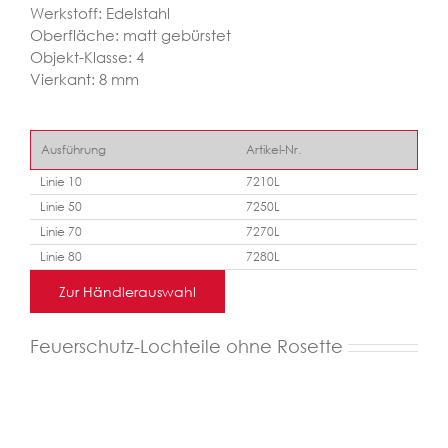
Werkstoff: Edelstahl
Oberfläche: matt gebürstet
Objekt-Klasse: 4
Vierkant: 8 mm
Ausführung
Artikel-Nr.
Linie 10
7210L
Linie 50
7250L
Linie 70
7270L
Linie 80
7280L
Zur Händlerauswahl
Feuerschutz-Lochteile ohne Rosette