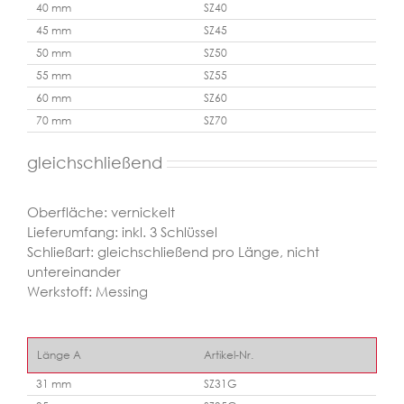
40 mm
SZ40
45 mm
SZ45
50 mm
SZ50
55 mm
SZ55
60 mm
SZ60
70 mm
SZ70
gleichschließend
Oberfläche: vernickelt
Lieferumfang: inkl. 3 Schlüssel
Schließart: gleichschließend pro Länge, nicht
untereinander
Werkstoff: Messing
Länge A
Artikel-Nr.
31 mm
SZ31G