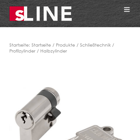
Zum
Inhalt
springen
Startseite:
Startseite
Produkte
Schließtechnik
Profilzylinder
Halbzylinder