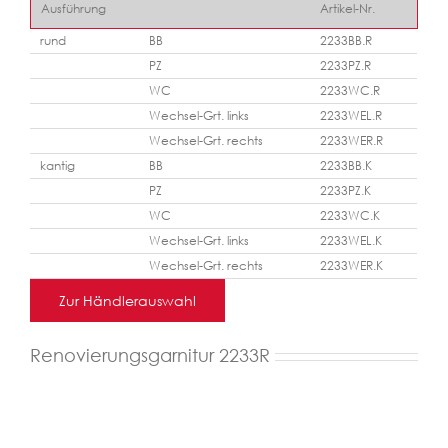
Ausführung
Artikel-Nr.
rund
BB
2233BB.R
PZ
2233PZ.R
WC
2233WC.R
Wechsel-Grt. links
2233WEL.R
Wechsel-Grt. rechts
2233WER.R
kantig
BB
2233BB.K
PZ
2233PZ.K
WC
2233WC.K
Wechsel-Grt. links
2233WEL.K
Wechsel-Grt. rechts
2233WER.K
Zur Händlerauswahl
Renovierungsgarnitur 2233R