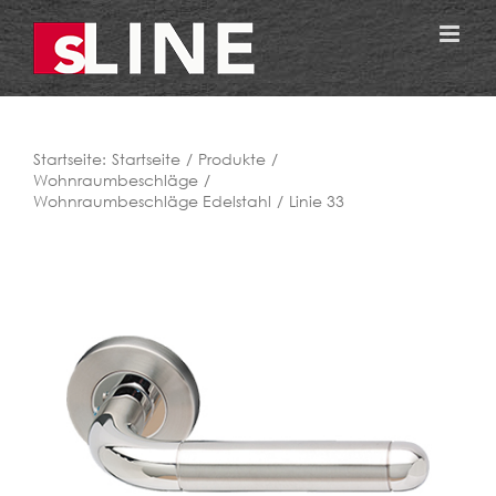
Zum
Inhalt
springen
Startseite:
Startseite
Produkte
Wohnraumbeschläge
Wohnraumbeschläge Edelstahl
Linie 33