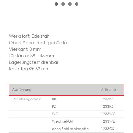
Werkstoff: Edelstahl
Oberfläche: matt gebürstet
Vierkant: 8 mm
Türstärke: 38 – 45 mm
Lagerung: fest drehbar
Rosetten Ø: 52 mm
Ausführung
Artikel-Nr.
Rosettengarnitur
BB
1233BB
PZ
1233PZ
WC
1233WC
Wechsel-Grt.
1233WE
ohne Schlüsselrosette
1233OS