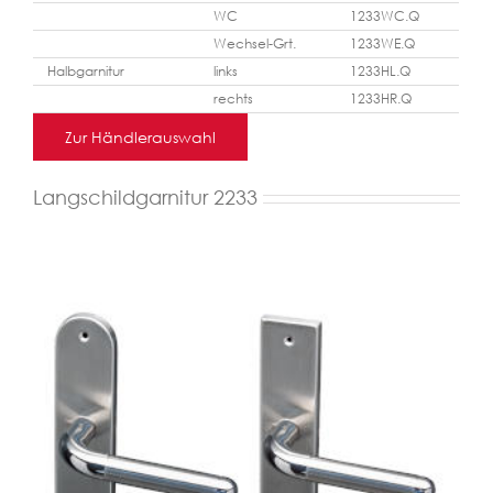
WC
1233WC.Q
Wechsel-Grt.
1233WE.Q
Halbgarnitur
links
1233HL.Q
rechts
1233HR.Q
Zur Händlerauswahl
Langschildgarnitur 2233