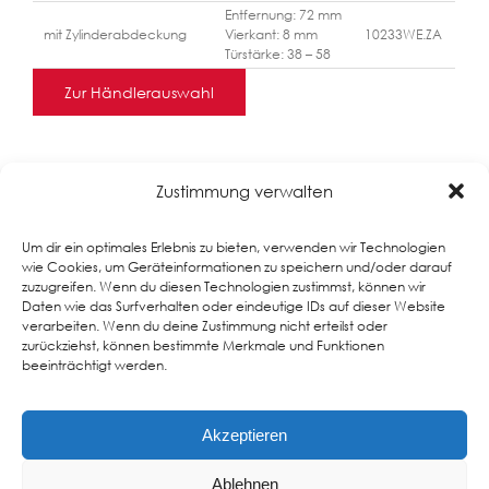
Entfernung: 72 mm
mit Zylinderabdeckung
Vierkant: 8 mm
10233WE.ZA
Türstärke: 38 – 58
Zur Händlerauswahl
Zustimmung verwalten
Um dir ein optimales Erlebnis zu bieten, verwenden wir Technologien
wie Cookies, um Geräteinformationen zu speichern und/oder darauf
zuzugreifen. Wenn du diesen Technologien zustimmst, können wir
Daten wie das Surfverhalten oder eindeutige IDs auf dieser Website
verarbeiten. Wenn du deine Zustimmung nicht erteilst oder
zurückziehst, können bestimmte Merkmale und Funktionen
Impressum
beeinträchtigt werden.
Datenschutz
Sitemap
Akzeptieren
Ablehnen