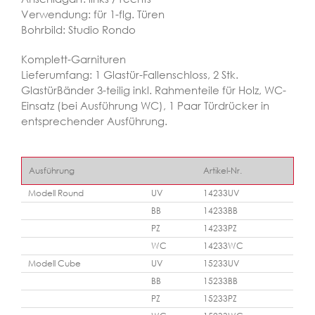
Verwendung: für 1-flg. Türen
Bohrbild: Studio Rondo
Komplett-Garnituren
Lieferumfang: 1 Glastür-Fallenschloss, 2 Stk.
GlastürBänder 3-teilig inkl. Rahmenteile für Holz, WC-
Einsatz (bei Ausführung WC), 1 Paar Türdrücker in
entsprechender Ausführung.
Ausführung
Artikel-Nr.
Modell Round
UV
14233UV
BB
14233BB
PZ
14233PZ
WC
14233WC
Modell Cube
UV
15233UV
BB
15233BB
PZ
15233PZ