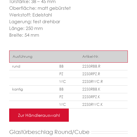
Türstärke: 38 – 45 mm
Oberfläche: matt gebürstet
Werkstoff: Edelstahl
Lagerung: fest drehbar
Länge: 250 mm
Breite: 54 mm
Ausführung
Artikel-Nr.
rund
BB
2233RBB.R
PZ
2233RPZ.R
WC
2233RWC.R
kantig
BB
2233RBB.K
PZ
2233RPZ.K
WC
2233RWC.K
Zur Händlerauswahl
Glastürbeschlag Round/Cube