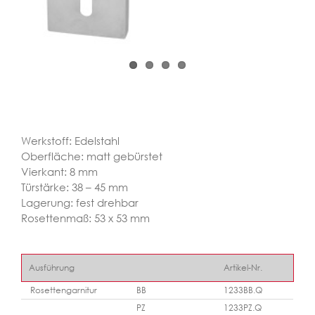
Werkstoff: Edelstahl
Oberfläche: matt gebürstet
Vierkant: 8 mm
Türstärke: 38 – 45 mm
Lagerung: fest drehbar
Rosettenmaß: 53 x 53 mm
Ausführung
Artikel-Nr.
Rosettengarnitur
BB
1233BB.Q
PZ
1233PZ.Q