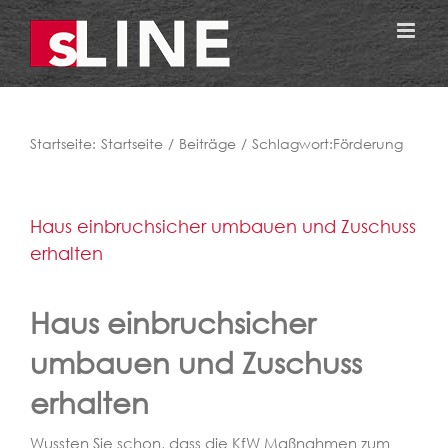
Zum
Inhalt
springen
Startseite:
Startseite
Beiträge
Schlagwort:
Förderung
Haus einbruchsicher umbauen und Zuschuss
erhalten
Haus einbruchsicher
umbauen und Zuschuss
erhalten
Wussten Sie schon, dass die KfW Maßnahmen zum